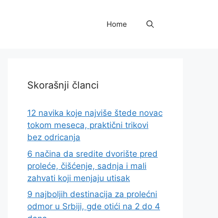
Home
Skorašnji članci
12 navika koje najviše štede novac
tokom meseca, praktični trikovi
bez odricanja
6 načina da sredite dvorište pred
proleće, čišćenje, sadnja i mali
zahvati koji menjaju utisak
9 najboljih destinacija za prolećni
odmor u Srbiji, gde otići na 2 do 4