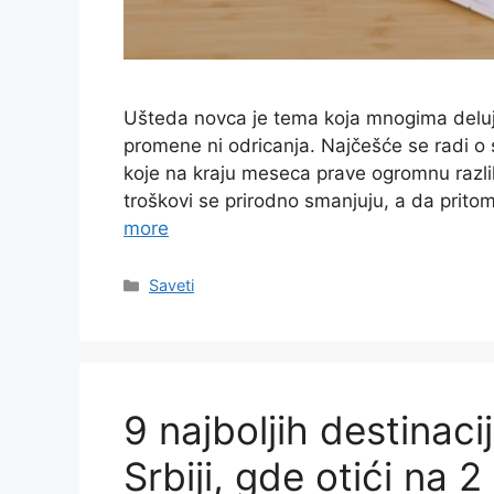
Ušteda novca je tema koja mnogima deluje
promene ni odricanja. Najčešće se radi o 
koje na kraju meseca prave ogromnu razli
troškovi se prirodno smanjuju, a da prit
more
Categories
Saveti
9 najboljih destinac
Srbiji, gde otići na 