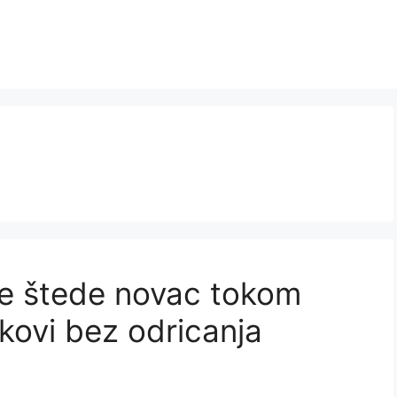
iše štede novac tokom
ikovi bez odricanja