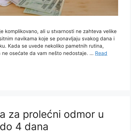
 komplikovano, ali u stvarnosti ne zahteva velike
sitnim navikama koje se ponavljaju svakog dana i
ku. Kada se uvede nekoliko pametnih rutina,
om ne osećate da vam nešto nedostaje. …
Read
ija za prolećni odmor u
2 do 4 dana