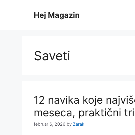
Skip
to
Hej Magazin
content
Saveti
12 navika koje najv
meseca, praktični tr
februar 6, 2026
by
Zaraki